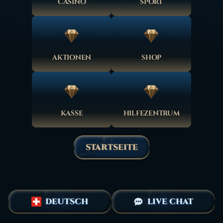
CASINO
SPORT
AKTIONEN
SHOP
KASSE
HILFEZENTRUM
STARTSEITE
DEUTSCH
LIVE CHAT