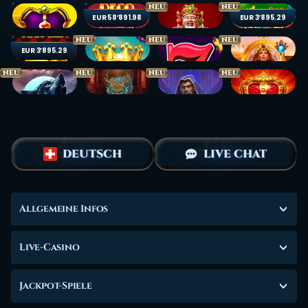
NEU
NEU
EUR 58’891.98
EUR 3’895.29
NEU
NEU
NEU
EUR 3’895.29
NEU
NEU
NEU
NEU
DEUTSCH
LIVE CHAT
Allgemeine Infos
Live-Casino
Jackpot-Spiele