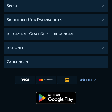
Sport
Sicherheit Und Datenschutz
Allgemeine Geschäftsbedingungen
Aktionen
Zahlungen
Mehr