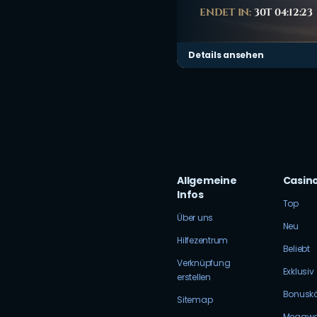
ENDET IN:
30T 04:12:23
Details ansehen
Allgemeine
Casin
Infos
Top
Über uns
Neu
Hilfezentrum
Beliebt
Verknüpfung
Exklusiv
erstellen
Bonusk
Sitemap
Megaw