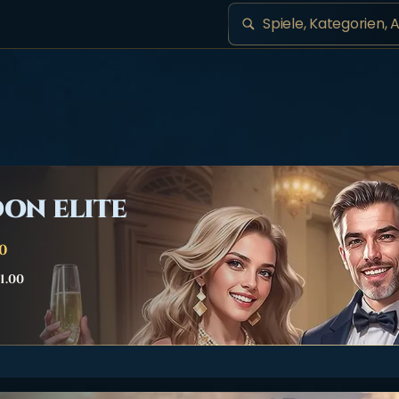
Spiele, Kategorien, 
ON ELITE
0
1.00