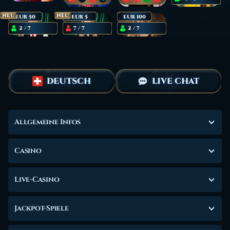
-
EUR 20’000
EUR 20’000
EUR 5’000
18
11
36
23
32
30
8
20
EUR 500
8
30
21
20
20
18
22
31
NEU
NEU
EUR 50
EUR 5
EUR 100
18
6
33
6
3
22
29
30
11
22
17
20
23
8
17
12
-
-
-
2 / 7
7 / 7
2 / 7
EUR 5’000
EUR 2’500
EUR 2’000
26
19
1
22
20
3
13
16
32
28
28
20
24
5
33
20
DEUTSCH
LIVE CHAT
Allgemeine Infos
Casino
Live-Casino
Jackpot-Spiele