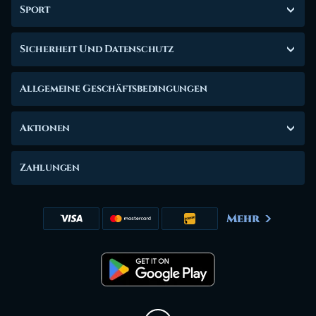
Sport
Sicherheit Und Datenschutz
Allgemeine Geschäftsbedingungen
Aktionen
Zahlungen
Mehr