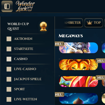
ANBIETER
TOP
WORLD CUP
QUEST
Megaways
AKTIONEN
NEU
STARTSEITE
CASINO
NE
LIVE-CASINO
NE
JACKPOT-SPIELE
SPORT
NEU
LIVE-WETTEN