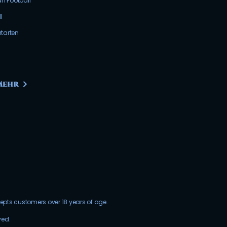
n Football
l
rtarten
Mehr
pts customers over 18 years of age.
ved.