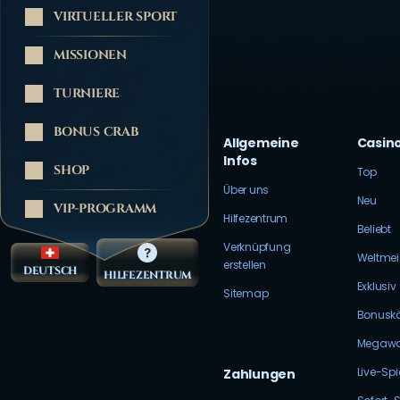
VIRTUELLER SPORT
MISSIONEN
TURNIERE
BONUS CRAB
Allgemeine
Casin
Infos
SHOP
Top
Über uns
Neu
VIP-PROGRAMM
Hilfezentrum
Beliebt
Verknüpfung
Weltmei
erstellen
DEUTSCH
HILFEZENTRUM
Exklusiv
Sitemap
Bonusk
Megaw
Live-Spi
Zahlungen