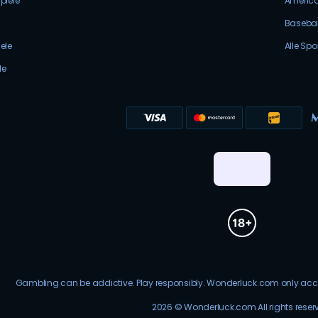
piele
America
Basebal
ele
Alle Spo
le
Gambling can be addictive. Play responsibly. Wonderluck.com only acce
2026 © Wonderluck.com All rights reser