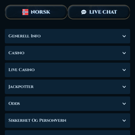
I tillegg til å ha tusenvis av casinospill og flere online
spillalternativer, har vi andre måter å få et adrenalinkick på.
NORSK
LIVE CHAT
Det er turneringer å bli med i, utfordringer å fullføre og andre
funksjoner å nyte.
Vi elsker å gi tilbake til medlemmene våre, og det er derfor vi
har flere casino kampanjer ukentlig. Når du registrerer deg,
Generell Info
blir du også et VIP medlem på nivå en, og jo flere nivåer du
klatrer, desto flere fordeler låser du opp.
Casino
WonderLuck Casino og Sportsbook – Måtte oddsen være i
din favør!
Live Casino
WonderLuck Casino: Skap din egen lykke
Jackpotter
WonderLuck Casino er hjem til tusenvis av casinospill. Vi har
alle typer spill tilgjengelig, fra spilleautomater til bonuskjøp til
live alternativer. Og samlingen vår slutter aldri å vokse,
Odds
ettersom vi ofte legger til nye titler.
WonderLuck har spill fra forskjellige populære casino
Sikkerhet Og Personvern
leverandører. Spillere kan nyte å spille spill av høy kvalitet
med fantastiske design og oppslukende animasjoner. For å
søke etter et bestemt spill, en kategori eller en leverandør