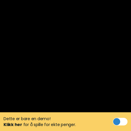
Dette er bare en demo!
Klikk her
for å spille for ekte penger.