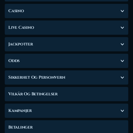
Casino
Live Casino
Jackpotter
Odds
Sikkerhet Og Personvern
Vilkår Og Betingelser
Kampanjer
Betalinger