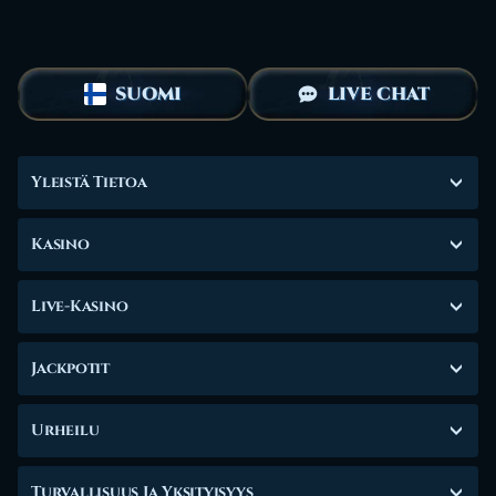
SUOMI
LIVE CHAT
Yleistä Tietoa
Kasino
Live-Kasino
Jackpotit
Urheilu
Turvallisuus Ja Yksityisyys