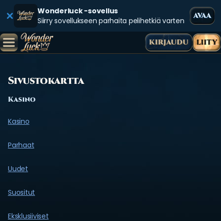
Wonderluck -sovellus
AVAA
Siirry sovellukseen parhaita pelihetkiä varten
KIRJAUDU
LIITY
Sivustokartta
Kasino
Kasino
Parhaat
Uudet
Suositut
Eksklusiiviset