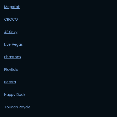
Megafair
CROCO
AE Sexy
Live Vegas
Phantom
PlayEola
Betora
Happy Duck
Toucan Royale