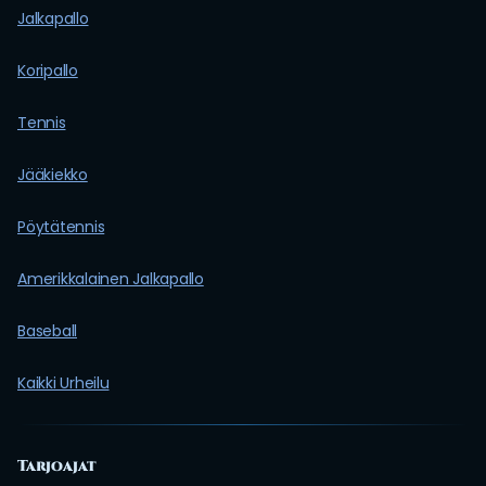
Jalkapallo
Koripallo
Tennis
Jääkiekko
Pöytätennis
Amerikkalainen Jalkapallo
Baseball
Kaikki Urheilu
Tarjoajat