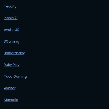
Tequity
Iconic 21
AvatarUX
BGaming
Barbarabang
Ruby Play
Tada Gaming
Aviator
Mancala