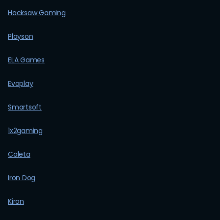
Hacksaw Gaming
Playson
ELA Games
Evoplay
Smartsoft
1x2gaming
Caleta
Iron Dog
Kiron