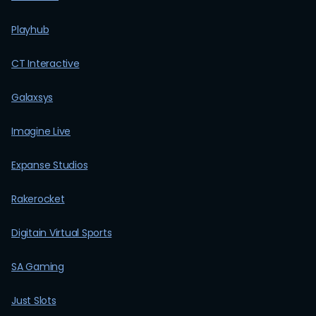
Playhub
CT Interactive
Galaxsys
Imagine Live
Expanse Studios
Rakerocket
Digitain Virtual Sports
SA Gaming
Just Slots