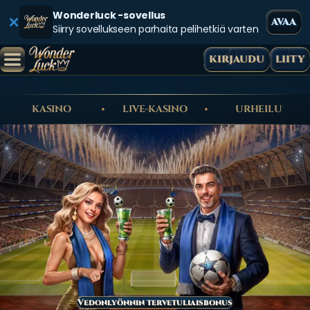
Wonderluck -sovellus
AVAA
Siirry sovellukseen parhaita pelihetkiä varten
KIRJAUDU
LIITY
KASINO
LIVE-KASINO
URHEILU
Vedonlyönnin tervetuliaisbonus