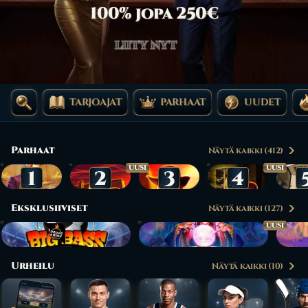
100% jopa 250€
LIITY NYT
TARJOAJAT
PARHAAT
UUDET
Parhaat
Näytä kaikki (412)
UUSI
UUSI
1
2
3
4
Eksklusiiviset
Näytä kaikki (127)
UUSI
Urheilu
Näytä kaikki (10)