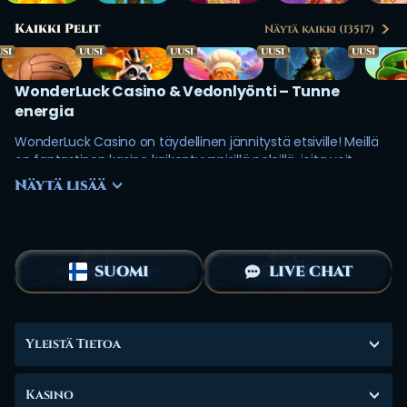
Kaikki Pelit
Näytä kaikki (13517)
SI
UUSI
UUSI
UUSI
UUSI
WonderLuck Casino & Vedonlyönti – Tunne
energia
WonderLuck Casino on täydellinen jännitystä etsiville! Meillä
on fantastinen kasino kaikentyyppisillä peleillä, joita voit
kuvitella. Sloteista jackpoteihin ja livepeleihin – meillä on
Näytä lisää
kaikki. Urheiluvedonlyöjille meillä on uskomaton
urheiluvedonlyönti, josta valita maailmanlaajuisesti. Aseta
vedot suosituista urheilulajeista, e-urheilusta,
virtuaaliurheilusta, live-urheilusta ja muusta.
SUOMI
LIVE CHAT
Tuhansien kasinopelien ja useiden online-
vedonlyöntivaihtoehtojen lisäksi meillä on muitakin tapoja
etsiä adrenaliinia. Voit osallistua turnauksiin, suorittaa
haasteita ja nauttia muista ominaisuuksista.
Yleistä Tietoa
Rakastamme antaa takaisin jäsenillemme, minkä vuoksi
meillä on tarjolla useita kasino- ja urheilutarjouksia viikoittain.
Kasino
Kun rekisteröidyt, sinusta tulee myös tason yksi VIP-jäsen, ja