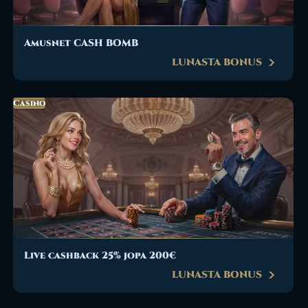
Amusnet CASH BOMB
LUNASTA BONUS
Casino
Live cashback 25% jopa 200€
LUNASTA BONUS