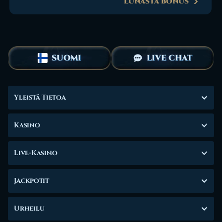
LUNASTA BONUS
SUOMI
LIVE CHAT
Yleistä Tietoa
Kasino
Live-Kasino
Jackpotit
Urheilu