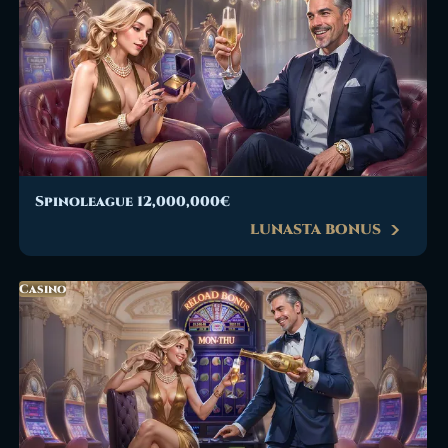
Spinoleague 12,000,000€
LUNASTA BONUS
Casino