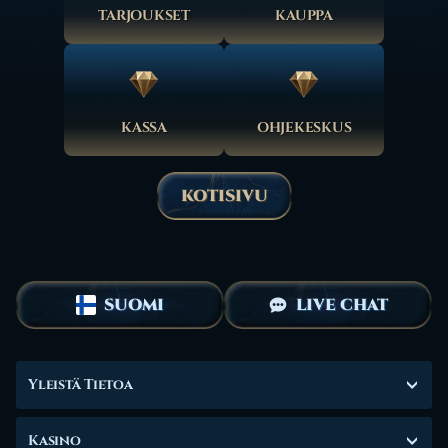
TARJOUKSET
KAUPPA
KASSA
OHJEKESKUS
KOTISIVU
SUOMI
LIVE CHAT
Yleistä Tietoa
Kasino