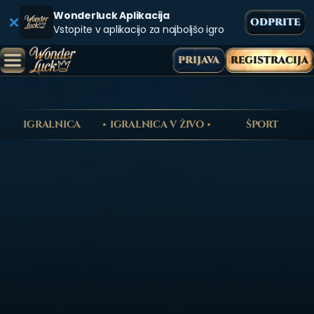
Wonderluck Aplikacija
ODPRITE
Vstopite v aplikacijo za najboljšo igro
PRIJAVA
REGISTRACIJA
IGRALNICA
IGRALNICA V ŽIVO
ŠPORT