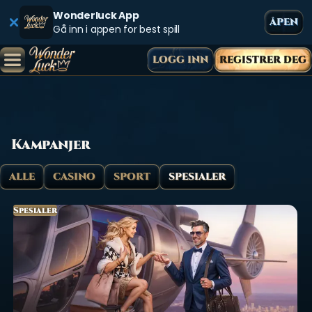
Wonderluck App
ÅPEN
Gå inn i appen for best spill
LOGG INN
REGISTRER DEG
Kampanjer
ALLE
CASINO
SPORT
SPESIALER
Spesialer