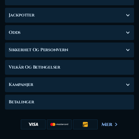
Jackpotter
Odds
Sikkerhet Og Personvern
Vilkår Og Betingelser
Kampanjer
Betalinger
Mer