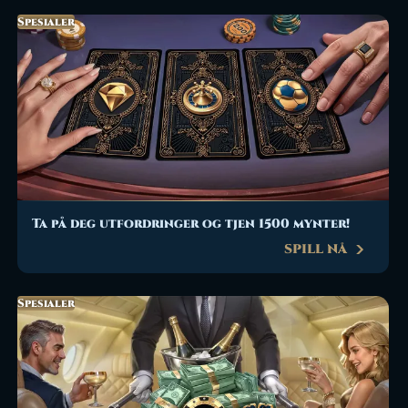
Spesialer
Ta på deg utfordringer og tjen 1500 mynter!
SPILL NÅ
Spesialer