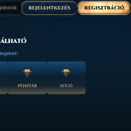
gáltatók
BEJELENTKEZÉS
REGISZTRÁCIÓ
lálható
legeket!
PÉNZTÁR
SÚGÓ