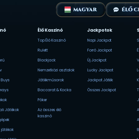
MAGYAR
ÉLŐ C
inó
Élő Kaszinó
Jackpotok
Top Élő Kaszinó
Napi Jackpot
S
Rulett
Forró Jackpot
É
erű
Blackjack
Új Jackpot
V
ív
Nemzetközi asztalok
Lucky Jackpot
 Buys
Játékműsorok
Jackpot Játék
K
ways
Baccarat & Kocka
Összes Jackpot
T
tékok
Póker
J
li Játékok
Az összes élő
A
kaszinó
gépek
A
i játékok
B