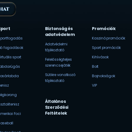
HAT
Sport
Biztonság és
Promóciók
adatvédelem
portfogadás
Kaszinó promóciók
Adatvédelmi
lő fogadások
Sport promóciók
tájékoztató
irtuális sport
Kihívások
Felelősségteljes
szerencsejáték
Labdarúgás
Bolt
Sütikre vonatkozó
osárlabda
Bajnokságok
tájékoztató
enisz
VIP
égkorong
Általános
sztalitenisz
Szerződési
Feltételek
merikai Foci
aseball