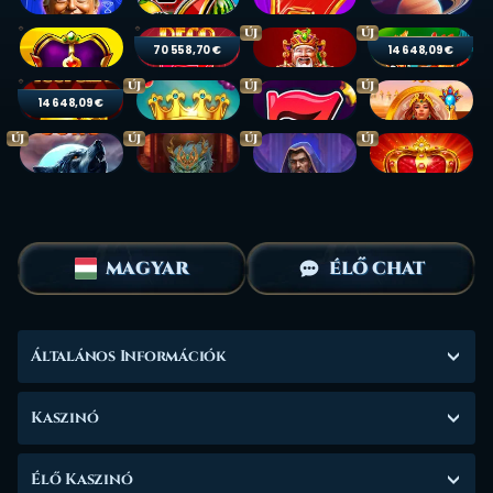
ÚJ
ÚJ
70 558,70 €
14 648,09 €
ÚJ
ÚJ
ÚJ
14 648,09 €
ÚJ
ÚJ
ÚJ
ÚJ
MAGYAR
ÉLŐ CHAT
Általános Információk
Kaszinó
Élő Kaszinó