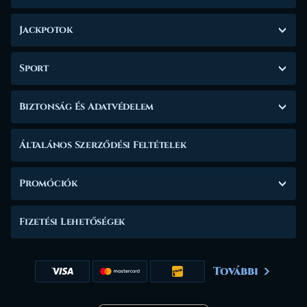
Jackpotok
Sport
Biztonság És Adatvédelem
Általános Szerződési Feltételek
Promóciók
Fizetési Lehetőségek
További