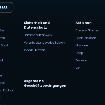
CHAT
Sicherheit und
Aktionen
Datenschutz
tten
Casino-Aktionen
Datenschutzhinweis
tten
Sport-Aktionen
Verantwortungsvolles Spielen
r Sport
Missionen
Cookie-Hinweis
Shop
all
Turniere
VIP
ey
Allgemeine
nnis
Geschäftsbedingungen
n Football
l