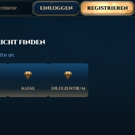
Anbieter
EINLOGGEN
REGISTRIEREN
nicht finden
tte an.
KASSE
HILFEZENTRUM