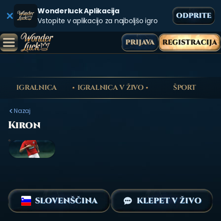
Wonderluck Aplikacija
ODPRITE
Vstopite v aplikacijo za najboljšo igro
PRIJAVA
REGISTRACIJA
IGRALNICA
IGRALNICA V ŽIVO
ŠPORT
Nazaj
Kiron
SLOVENŠČINA
KLEPET V ŽIVO