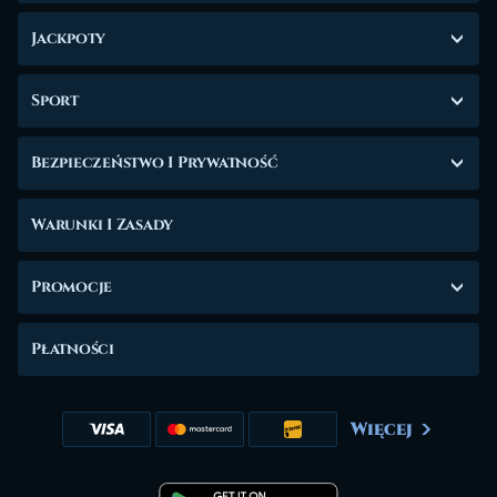
Jackpoty
Sport
Bezpieczeństwo I Prywatność
Warunki I Zasady
Promocje
Płatności
Więcej