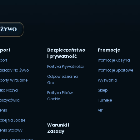
 ŻYWO
port
Bezpieczeństwo
Promocje
i prywatność
port
Promocje Kasyna
Polityka Prywatności
akłady Na Żywo
Promocje Sportowe
Odpowiedzialna
porty Wirtualne
Wyzwania
Gra
iłka Nożna
Sklep
Polityka Plików
Cookie
oszykówka
Turnieje
enis
VIP
okej Na Lodzie
Warunki i
enis Stołowy
Zasady