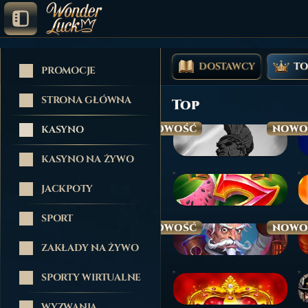
DOSTAWCY
TO
PROMOCJE
STRONA GŁÓWNA
Top
NOWOŚĆ
NOWO
KASYNO
KASYNO NA ŻYWO
JACKPOTY
SPORT
NOWOŚĆ
NOWO
ZAKŁADY NA ŻYWO
SPORTY WIRTUALNE
WYZWANIA