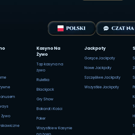
POLSKI
CZAT NA
no
Kasyno Na
Jackpoty
S
Żywo
Gorące Jackpoty
S
Top kasyna na
Nowe Jackpoty
Z
żywo
arne
Szczęśliwe Jackpoty
S
Ruletka
uzywne
Wszystkie Jackpoty
P
Blackjack
 Bonusem
K
Gry Show
ways
T
Bakarat i Kości
a Żywo
H
Poker
yskawiczne
T
Wszystkie w Kasynie
na żywo