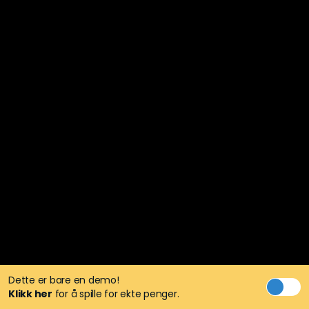
Dette er bare en demo!
Klikk her
for å spille for ekte penger.