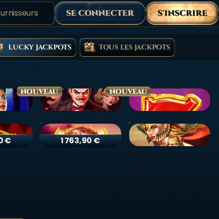
ournisseurs
SE CONNECTER
S'INSCRIRE
LUCKY JACKPOTS
TOUS LES JACKPOTS
NOUVEAU
NOUVEAU
0 €
1 763,90 €