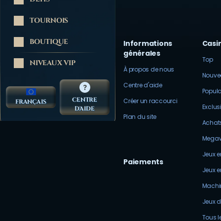
TOURNOIS
BOUTIQUE
Informations
Casi
générales
Top
NIVEAUX VIP
À propos de nous
Nouve
Centre d'aide
Popula
CENTRE
Créer un raccourci
FRANÇAIS
Exclusi
D'AIDE
Plan du site
Achat
Mega
Jeux e
Paiements
Jeux e
Machi
Jeux d
Tous l