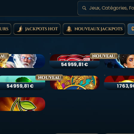
Jeux, Catégories, F
URS
JACKPOTS HOT
NOUVEAUX JACKPOTS
EAU
NOUVEAU
54 959,81 €
NOUVEAU
54 959,81 €
1 763,9