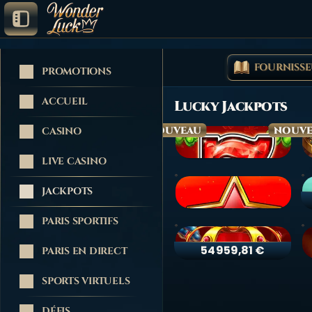
FOURNISSE
PROMOTIONS
ACCUEIL
Lucky Jackpots
NOUVEAU
NOUV
CASINO
LIVE CASINO
JACKPOTS
PARIS SPORTIFS
54 959,81 €
PARIS EN DIRECT
SPORTS VIRTUELS
DÉFIS