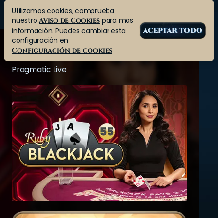
Utilizamos cookies, comprueba
nuestro
para más
Aviso de Cookies
información. Puedes cambiar esta
ACEPTAR TODO
configuración en
Configuración de cookies
Blackjack 55 - Ruby
Pragmatic Live