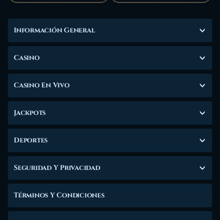
opciones de apuestas online, también te ofrecemos
distintas maneras de vivir la emoción del juego. Podrás
participar en torneos, superar desafíos y disfrutar de muchas
Información General
otras funciones pensadas para ti.
Nos encanta premiar a nuestros jugadores, por eso cada
Casino
semana encontrarás promociones de casino y deportes
pensadas para ti. Y desde el primer día que te registras,
entras en nuestro Club VIP en el nivel uno: cuantos más
Casino En Vivo
niveles alcances, más beneficios podrás desbloquear.
WonderLuck Casino y Apuestas Deportivas – ¡Que la suerte
Jackpots
esté de tu lado!
WonderLuck Casino: Crea tu propia suerte
Deportes
En WonderLuck Casino encontrarás miles y miles de juegos.
Tenemos de todo: tragaperras clásicas, Megaways, jackpots,
Seguridad Y Privacidad
slots con Compra de Bonos y mesas en vivo. Y lo mejor es
que nuestra colección nunca deja de crecer, ya que
añadimos nuevos títulos constantemente.
Términos Y Condiciones
Contamos con proveedores de primer nivel para que
disfrutes de juegos con diseños espectaculares,