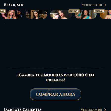
Blackjack
Ver todo (11)
EVO
NUEVO
NUEVO
¡Cambia tus monedas por 1.000 € en
premios!
COMPRAR AHORA
Jackpots Calientes
Ver todo (20)