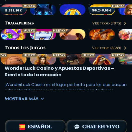
NUEVO
NUEVO
19.282,26 €
165.248,59 €
Tragaperras
Ver todo (7075)
NUEVO
NUEVO
Todos Los Juegos
Ver todo (8689)
EVO
NUEVO
NUEVO
NUEVO
NUEVO
WonderLuck Casino y Apuestas Deportivas –
Siente toda la emoción
¡WonderLuck Casino es el lugar perfecto para los que buscan
adrenalina! Tenemos un casino increíble con todos los
juegos que puedas imaginar: desde tragaperras hasta
Mostrar más
jackpots y mesas en vivo. Y si lo tuyo son las apuestas
deportivas, nuestro sportsbook te abre un mundo de
opciones con deportes populares, esports, deportes virtuales,
eventos en vivo y mucho más.
ESPAÑOL
CHAT EN VIVO
Además de contar con miles de juegos de casino y múltiples