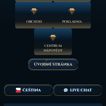
OBCHOD
POKLADNA
CENTRUM
NÁPOVĚDY
ÚVODNÍ STRÁNKA
ČEŠTINA
LIVE CHAT