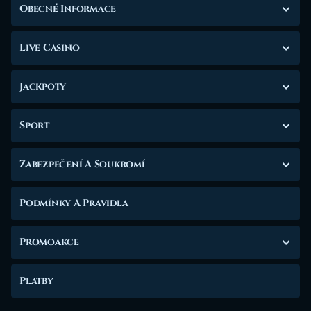
Obecné Informace
Live Casino
Jackpoty
Sport
Zabezpečení A Soukromí
Podmínky A Pravidla
Promoakce
Platby