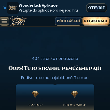
Wonderluck Aplikace
OTEVŘÍT
Vstupte do aplikace pro nejlepší hru
PŘIHLÁŠENÍ
REGISTRACE
404 stránka nenalezena
Oops! Tuto stránku nemůžeme najít
Podívejte se na nejoblíbenější sekce.
CASINO
PROMOAKCE