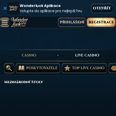
Wonderluck Aplikace
OTEVŘÍT
Vstupte do aplikace pro nejlepší hru
PŘIHLÁŠENÍ
REGISTRACE
CASINO
LIVE CASINO
POSKYTOVATELÉ
TOP LIVE CASINO
Mezinárodní Stoly