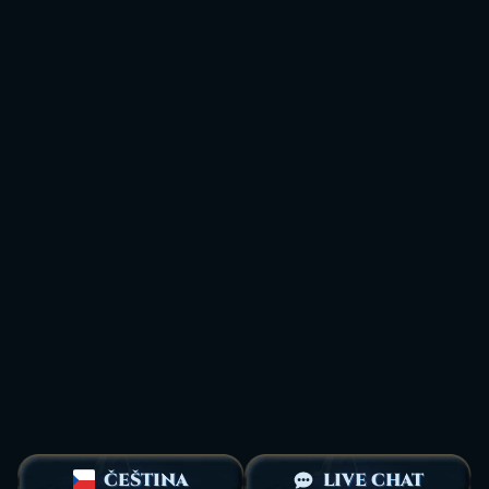
ČEŠTINA
LIVE CHAT