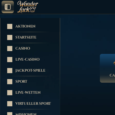
AKTIONEN
STARTSEITE
CASINO
LIVE-CASINO
JACKPOT-SPIELE
CA
SPORT
LIVE-WETTEN
VIRTUELLER SPORT
MISSIONEN