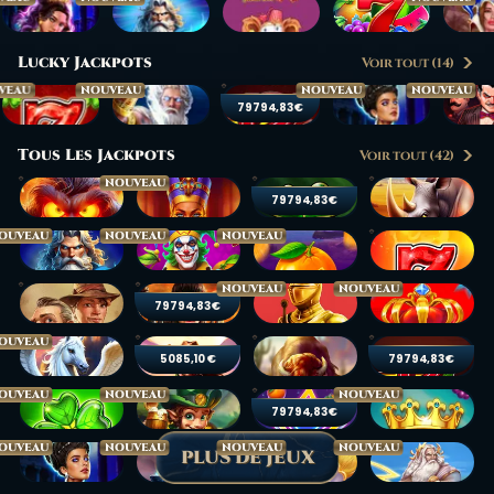
Lucky Jackpots
Voir tout (14)
VEAU
NOUVEAU
NOUVEAU
NOUVEAU
79 794,83 €
Tous Les Jackpots
Voir tout (42)
NOUVEAU
79 794,83 €
OUVEAU
NOUVEAU
NOUVEAU
NOUVEAU
NOUVEAU
79 794,83 €
OUVEAU
5 085,10 €
79 794,83 €
OUVEAU
NOUVEAU
NOUVEAU
79 794,83 €
OUVEAU
NOUVEAU
NOUVEAU
NOUVEAU
PLUS DE JEUX