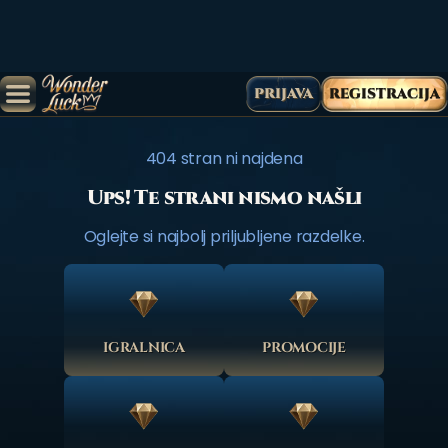
PRIJAVA
REGISTRACIJA
404 stran ni najdena
Ups! Te strani nismo našli
Oglejte si najbolj priljubljene razdelke.
IGRALNICA
PROMOCIJE