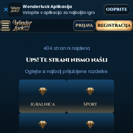
Wonderluck Aplikacija
ODPRITE
Vstopite v aplikacijo za najboljšo igro
PRIJAVA
REGISTRACIJA
404 stran ni najdena
Ups! Te strani nismo našli
Oglejte si najbolj priljubljene razdelke.
IGRALNICA
ŠPORT