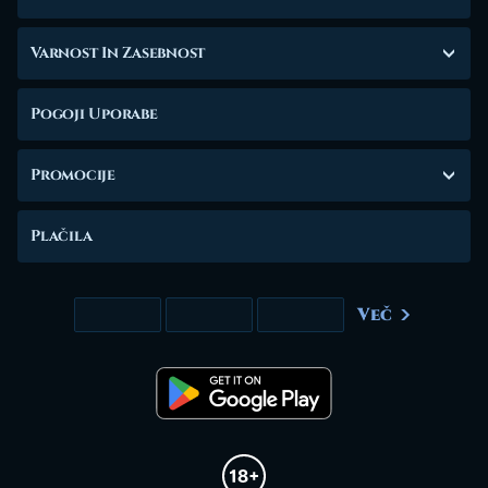
Varnost In Zasebnost
Pogoji Uporabe
Promocije
Plačila
Več