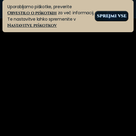
Uporabljamo piškotke, preverite
za več informacij.
Obvestilo o piškotkih
SPREJMI VSE
Te nastavitve lahko spremenite v
Nastavitve piškotkov