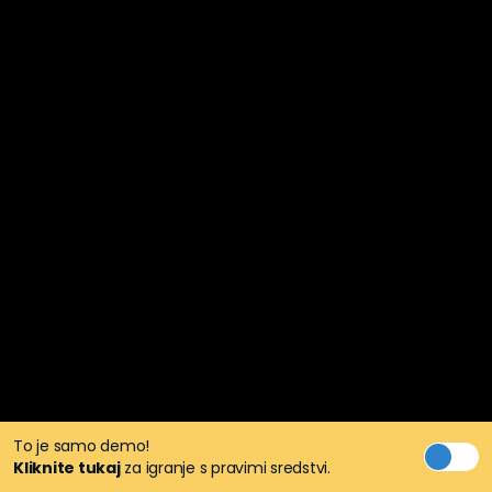
To je samo demo!
Kliknite tukaj
za igranje s pravimi sredstvi.