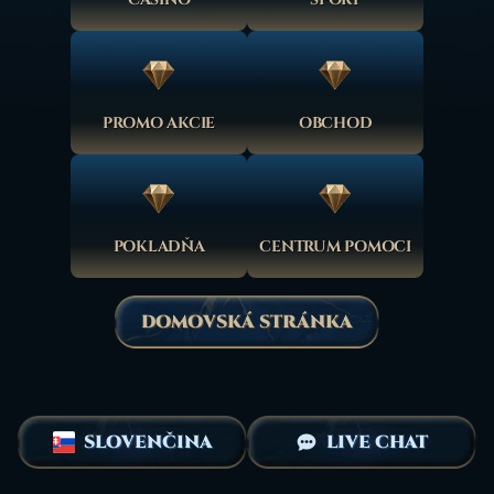
PROMO AKCIE
OBCHOD
POKLADŇA
CENTRUM POMOCI
DOMOVSKÁ STRÁNKA
SLOVENČINA
LIVE CHAT