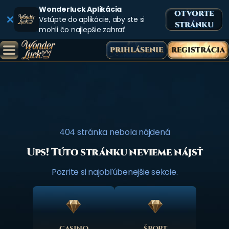
Wonderluck Aplikácia
OTVORTE
Vstúpte do aplikácie, aby ste si
STRÁNKU
mohli čo najlepšie zahrať
PRIHLÁSENIE
REGISTRÁCIA
404 stránka nebola nájdená
Ups! Túto stránku nevieme nájsť
Pozrite si najobľúbenejšie sekcie.
CASINO
ŠPORT