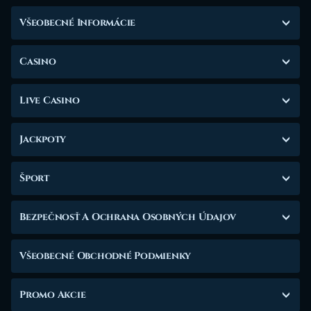
Všeobecné Informácie
Casino
Live Casino
Jackpoty
Šport
Bezpečnosť A Ochrana Osobných Údajov
Všeobecné Obchodné Podmienky
Promo Akcie