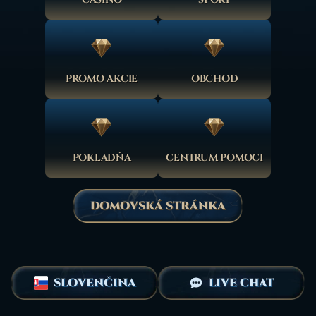
PROMO AKCIE
OBCHOD
POKLADŇA
CENTRUM POMOCI
DOMOVSKÁ STRÁNKA
SLOVENČINA
LIVE CHAT