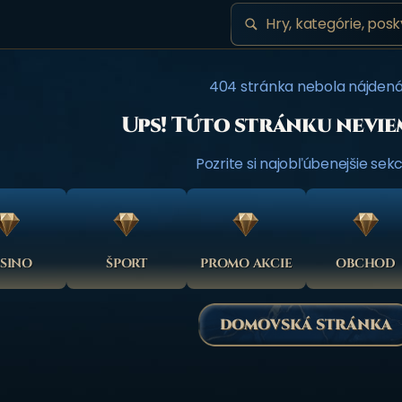
Hry, kategórie, posk
404 stránka nebola nájden
Ups! Túto stránku nevie
Pozrite si najobľúbenejšie sekc
SINO
ŠPORT
PROMO AKCIE
OBCHOD
DOMOVSKÁ STRÁNKA