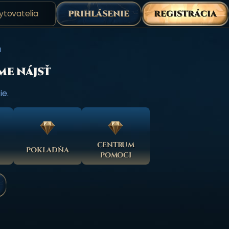
ytovatelia
PRIHLÁSENIE
REGISTRÁCIA
á
me nájsť
ie.
CENTRUM
POKLADŇA
POMOCI