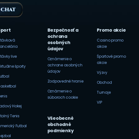
 CHAT
Šport
Bezpečnosť a
Promo akcie
ochrana
távková
Casino promo
osobných
ancelária
akcie
údajov
távky live
Športové promo
Oznámenie o
akcie
ochrane osobných
irtuálne športy
údajov
Výzvy
utbal
Zodpovedné hranie
Obchod
asketbal
Oznámenie o
Turnaje
enis
súboroch cookie
VIP
adový Hokej
tolný Tenis
Všeobecné
obchodné
merický Futbal
podmienky
ejzbal