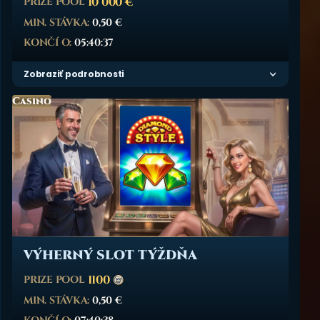
10 000 €
PRIZE POOL
MIN. STÁVKA:
0,50 €
KONČÍ O:
05:40:37
Zobraziť podrobnosti
Casino
VÝHERNÝ SLOT TÝŽDŇA
1100
PRIZE POOL
MIN. STÁVKA:
0,50 €