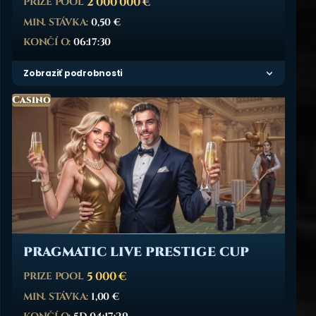
2 000 000 €
PRIZE POOL
MIN. STÁVKA:
0,50 €
KONČÍ O:
06:17:30
Zobraziť podrobnosti
Casino
PRAGMATIC LIVE PRESTIGE CUP
5 000 €
PRIZE POOL
MIN. STÁVKA:
1,00 €