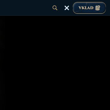
VKLAD