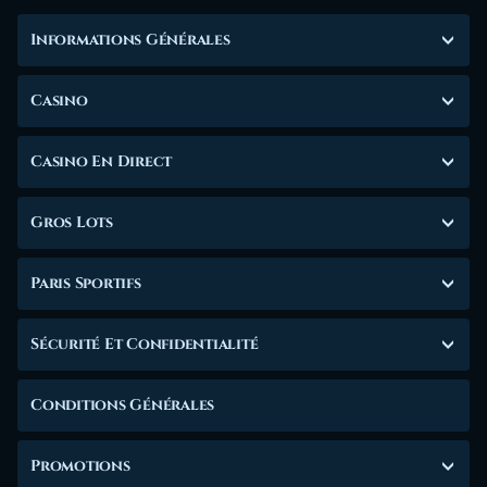
Informations Générales
Casino
Casino En Direct
Gros Lots
Paris Sportifs
Sécurité Et Confidentialité
Conditions Générales
Promotions