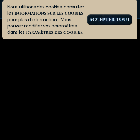
Nous utilisons des cookies, consultez
les
Informations sur les cookies
pour plus d'informations. Vous
ACCEPTER TOUT
pouvez modifier vos paramètres
dans les
Paramètres des cookies.