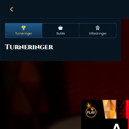
Turneringer
Butikk
Utfordringer
Turneringer