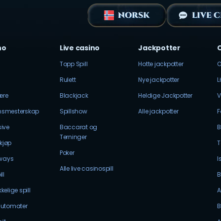
NORSK
LIVE 
no
Live casino
Jackpotter
Topp Spill
Hotte jackpotter
Rulett
Nye jackpotter
L
ære
Blackjack
Heldige Jackpotter
V
nsmesterskap
Spillshow
Alle jackpotter
F
sive
Baccarat og
B
Terninger
kjøp
T
Poker
ways
I
Alle live casinospill
ll
B
kelige spill
A
automater
B