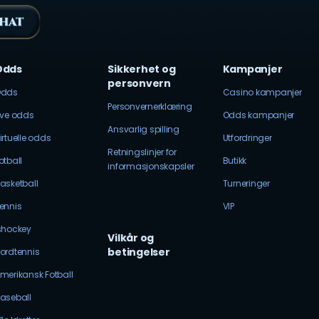
CHAT
Odds
Sikkerhet og
Kampanjer
personvern
Odds
Casino kampanjer
Personvernerklæring
ive odds
Odds kampanjer
Ansvarlig spilling
irtuelle odds
Utfordringer
Retningslinjer for
otball
Butikk
informasjonskapsler
asketball
Turneringer
ennis
VIP
shockey
Vilkår og
betingelser
ordtennis
merikansk Fotball
aseball