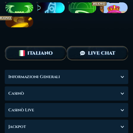
NUOVO
NUOVO
ITALIANO
LIVE CHAT
Informazioni Generali
Casinò
Casinò Live
Jackpot