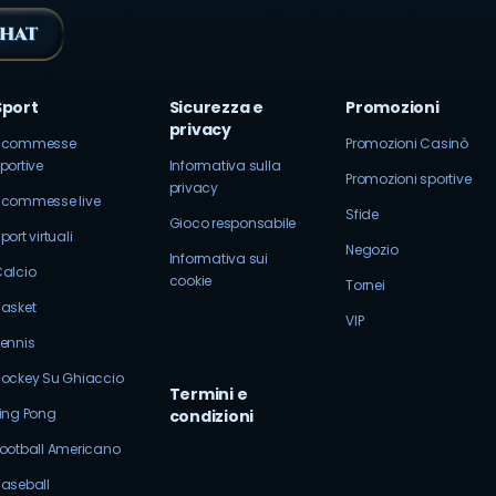
CHAT
Sport
Sicurezza e
Promozioni
privacy
Scommesse
Promozioni Casinò
portive
Informativa sulla
Promozioni sportive
privacy
commesse live
Sfide
Gioco responsabile
port virtuali
Negozio
Informativa sui
alcio
cookie
Tornei
asket
VIP
ennis
ockey Su Ghiaccio
Termini e
ing Pong
condizioni
ootball Americano
aseball