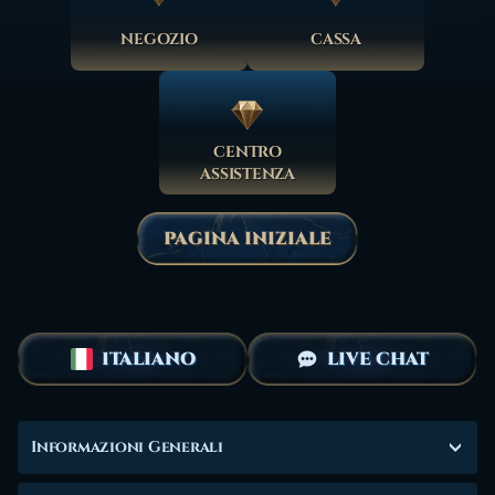
NEGOZIO
CASSA
CENTRO
ASSISTENZA
PAGINA INIZIALE
ITALIANO
LIVE CHAT
Informazioni Generali