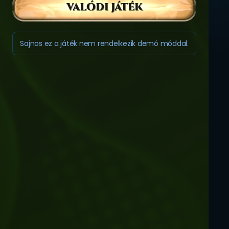
VALÓDI JÁTÉK
Sajnos ez a játék nem rendelkezik demó móddal.