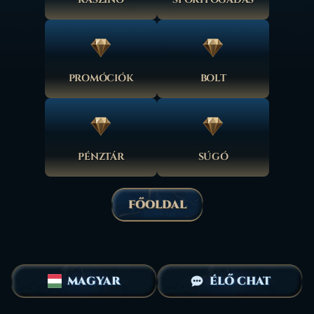
PROMÓCIÓK
BOLT
PÉNZTÁR
SÚGÓ
FŐOLDAL
MAGYAR
ÉLŐ CHAT