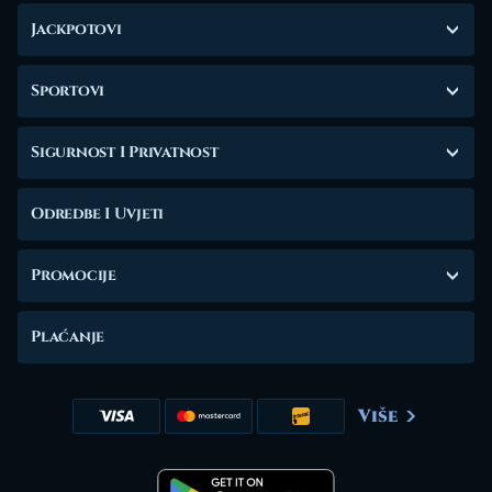
Jackpotovi
Sportovi
Sigurnost I Privatnost
Odredbe I Uvjeti
Promocije
Plaćanje
Više