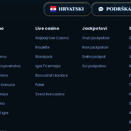
HRVATSKI
PODRŠKA
no
Live casino
Jackpotovi
Najbolji Live Casino
Vrući jackpotovi
S
Roulette
Novi jackpotovi
L
arno
Blackjack
Sretni jackpot
V
ko prvenstvo
Igre TV emisija
Svi jackpotovi
zivno
Baccarat i kockice
K
e bonusa
Poker
T
ways
Sve iz live casino
H
ivo
S
t igre
A
i
B