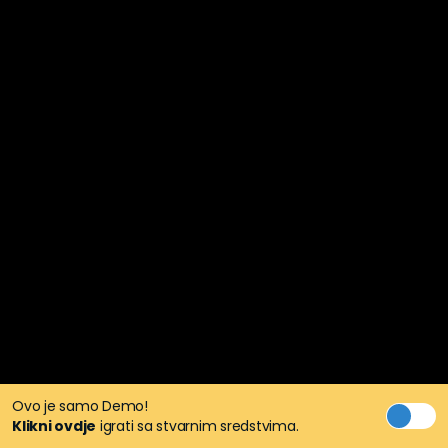
Ovo je samo Demo!
Klikni ovdje
igrati sa stvarnim sredstvima.