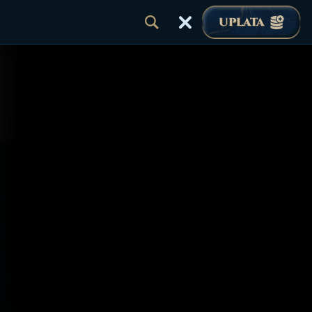
UPLATA