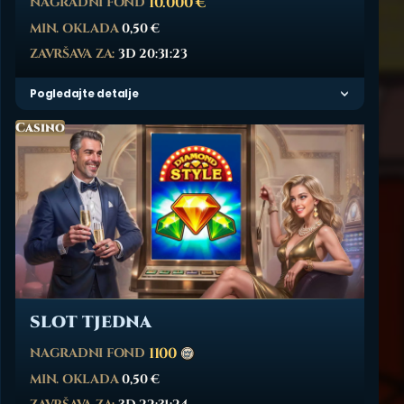
10.000 €
NAGRADNI FOND
MIN. OKLADA
0,50 €
ZAVRŠAVA ZA:
3D 20:31:23
Pogledajte detalje
Casino
SLOT TJEDNA
1100
NAGRADNI FOND
MIN. OKLADA
0,50 €